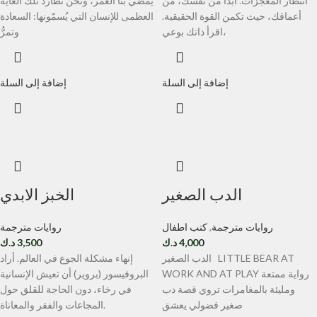
انتظار المعجزات. ابدأ من نفسك، من
يمضي بنا العمر، ونحن نطارد تلك الغاية
أعماقك، حيث تكمن القوة الحقيقية.
العظمى للإنسان التي يُسمّونها: السعادة
اقرأ ذاتك بوعي،
وتمرُّ
إضافة إلى السلة
إضافة إلى السلة
الدب الصغير
الخبز الابدي
روايات مترجمة
,
كتب اطفال
روايات مترجمة
4,000
د.ك
3,500
د.ك
الدب الصغير LITTLE BEAR AT
إنهاء مشكلة الجوع في العالم. أراد
WORK AND AT PLAY رواية ممتعة
البروفيسور (بروير) أن تعيش الإنسانية
ومليئة بالمغامرات تروي قصة دب
في رخاء، دون الحاجة للقلق حول
صغير فضولي يعشق
المجاعات والفقر والمعاناة.