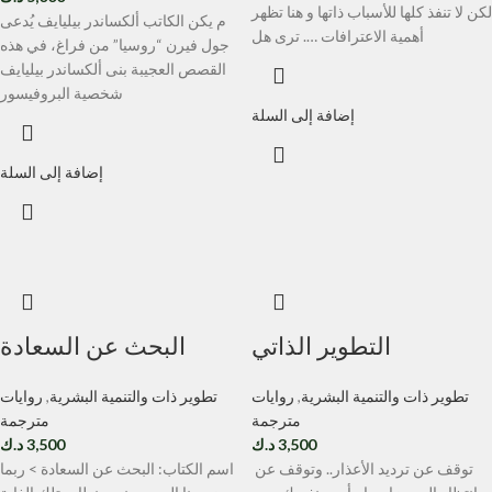
لكن لا تنفذ كلها للأسباب ذاتها و هنا تظهر
م يكن الكاتب ألكساندر بيليايف يُدعى
أهمية الاعترافات …. ترى هل
جول فيرن “روسيا” من فراغ، في هذه
القصص العجيبة بنى ألكساندر بيليايف
شخصية البروفيسور
إضافة إلى السلة
إضافة إلى السلة
التطوير الذاتي
البحث عن السعادة
تطوير ذات والتنمية البشرية
,
روايات
تطوير ذات والتنمية البشرية
,
روايات
مترجمة
مترجمة
3,500
د.ك
3,500
د.ك
توقف عن ترديد الأعذار.. وتوقف عن
اسم الكتاب: البحث عن السعادة > ربما