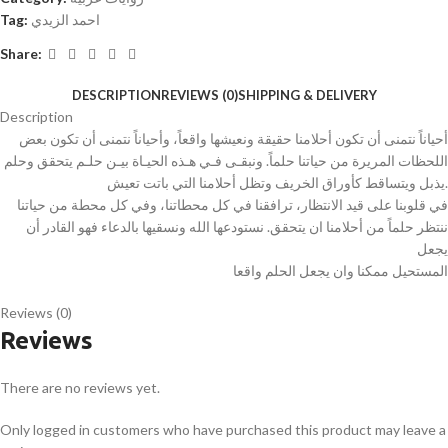
احمد الزيدي
Tag:
Share:
DESCRIPTION
REVIEWS (0)
SHIPPING & DELIVERY
Description
أحياناً نتمنى أن تكون أحلامنا حقيقة ونعيشها واقعاً، وأحياناً نتمنى أن تكون بعض
اللحظات المريرة من حياتنا حلماً. ونبقـى فـي هـذه الحيـاة بيـن حلـم يتحقق وحلم
يذبل ويتساقط كأوراق الخريف وتظل أحلامنا التي باتت تعيش.
في قلوبنا على قيد الانتظار، ترافقنا في كل محطاتنا، وفي كل محطة من حياتنا
ننتظر حلماً من أحلامنا ان يتحقق. نستودعها الله ونسقيها بالدعاء فهو القادر أن
يجعل
المستحيل ممكنا وان يجعل الحلم واقعا
Reviews (0)
Reviews
There are no reviews yet.
Only logged in customers who have purchased this product may leave a