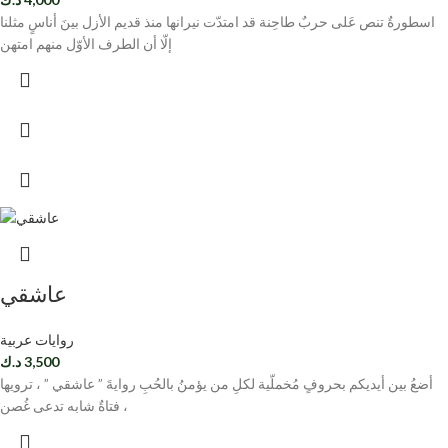
اسطورةٌ تنص عَلى حربٌ طاحِنة قد امتدّت نيرانها منذ قديم الأزل بينَ أناسٍ مثلنا
إلّا أن الطرف الأوّل منهم امتهن
عاشقي
روايات عربية
3,500
د.ك
أضعُ بين أيديكم بحروفٍ مُخملّية لكلِ من يؤمنُ بالحُبِ روايةَ ” عاشقي ” ، ترويها
فتاةٌ شابه تدعى غُصن ،