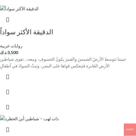
الدقيقة الأكثر سواداً
روايات عربية
3,500
د.ك
حينما تتوسط الأرضُ الشمسَ والقمرَ يكونُ الخسوف، ومعه… تقوى شياطين
الأرض الغابرة فتنعكس قواها على البشر، وتبثُ السوادَ في أطفالٍ
KWD