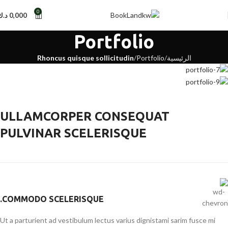
0
0,000
د.ك
Portfolio
الرئيسية
Portfolio
Rhoncus quisque sollicitudin
ULLAMCORPER CONSEQUAT
PULVINAR SCELERISQUE
COMMODO SCELERISQUE.
Ut a parturient ad vestibulum lectus varius dignistami sarim fusce mi