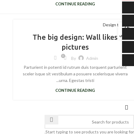
Facebook
CONTINUE READING
X
Design trends
Instagram
26
أغسطس
The big design: Wall likes
YouTube
pictures
0
By
Admin
Parturient in potenti id rutrum duis torquent parturient
sceler isque sit vestibulum a posuere scelerisque viverra
urna. Egestas tristi...
CONTINUE READING
Start typing to see products you are looking for.