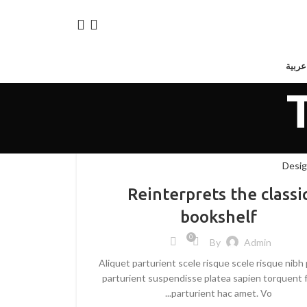
عربية
Desig
Reinterprets the classi
bookshelf
0
By
Admin
Aliquet parturient scele risque scele risque nibh
parturient suspendisse platea sapien torquent 
parturient hac amet. Vo...