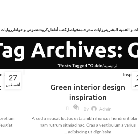
ت و التنمية البشرية
روايات مـترجـمة
فواصل
كتب أطفال
كروت
نصوص و خواطر
روايات 
Tag Archives: 
الرئيسية
Posts Tagged "Guide"
n trends
Inspira
27
س
أغسطس
c
Green interior design
inspiration
0
By
Admin
 pretium
A sed a risusat luctus esta anibh rhoncus hendrerit bla
feugiat
nam rutrum sitmiad hac. Cras a vestibulum a varius
adipiscing ut dignissim ...