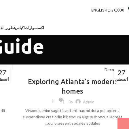
0,000
د.ك
ENGLISH
اكسسوارات
اكياس
تطوير الذا
Guide
tion
Decoration
27
27
أغسطس
أغسط
Exploring Atlanta’s modern
homes
0
By
Admin
ndit
Vivamus enim sagittis aptent hac mi dui a per aptent
suspendisse cras odio bibendum augue rhoncus laoreet
dui praesent sodales sodales....