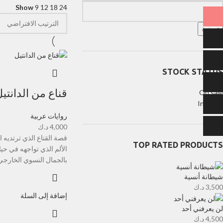
Show
9
12
18
24
تصفية
STOCK STATUS
قناع من الدانتي
On sale
In stock
روايات عربية
4,000
د.ك
قصة القناع الذي ترتديه ا
TOP RATED PRODUCTS
الألم الذي تواجهه في حيات
بالجمال النسوي الخارجي
شيطانة أنسية
3,500
د.ك
إضافة إلى السلة
لن يعرفني أحد
4,500
د.ك