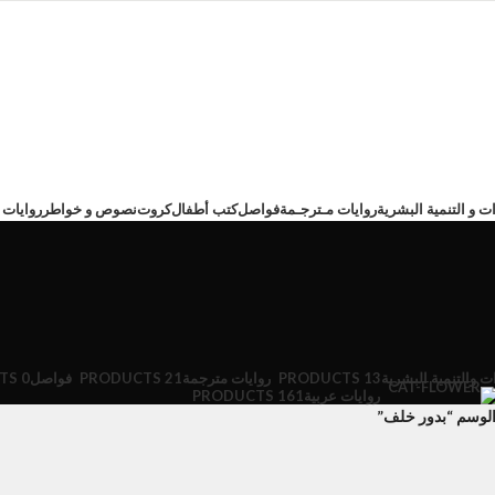
ت و التنمية البشرية
روايات مـترجـمة
فواصل
كتب أطفال
كروت
نصوص و خواطر
روايات 
ت والتنمية البشرية
13 PRODUCTS
روايات مترجمة
21 PRODUCTS
فواصل
0 PRODUCTS
روايات عربية
161 PRODUCTS
لوسم “بدور خلف”