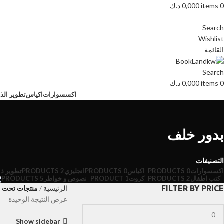
0
items
0,000
د.ك
Search
Wishlist
القائمة
Search
0
items
0,000
د.ك
اكسسوارات
اكياس
تطوير الذا
بدور خلف
التصنيفات
اكسسوارات
0 PRODUCTS
اكياس
0 PRODUCTS
انجليزي
2 PRODUCTS
تطوير ذا
كتب اطفال
2 PRODUCTS
كروت
1 PRODUCT
نصوص و خواطر
5 PRODUCTS
FILTER BY PRICE
الرئيسية
منتجات تحت ا
عرض النتيجة الوحيدة
Show sidebar