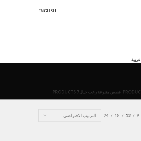
ENGLISH
عربية
قصص متنوعة رعب خيال
7 PRODUCTS
24
18
12
9