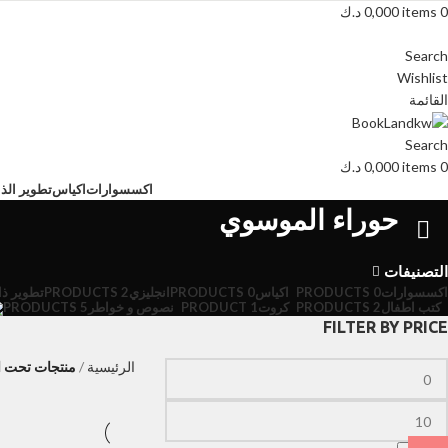
0
items
0,000
د.ك
Search
Wishlist
القائمة
Search
0
items
0,000
د.ك
اكسسوارات
اكياس
تطوير الذا
حوراء الموسوي
التصنيفات
اكسسوارات
0 PRODUCTS
اكياس
0 PRODUCTS
انجليزي
2 PRODUCTS
تطوير ذا
كتب اطفال
2 PRODUCTS
كروت
1 PRODUCT
نصوص و خواطر
5 PRODUCTS
FILTER BY PRICE
الرئيسية
منتجات تحت ا