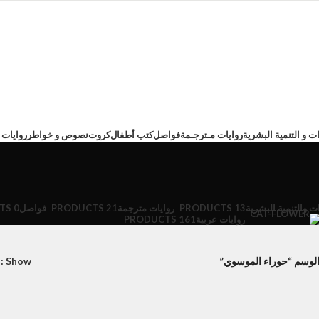
ت و التنمية البشرية
روايات مـترجـمة
فواصل
كتب أطفال
كروت
نصوص و خواطر
روايات 
ت والتنمية البشرية
13 PRODUCTS
روايات مترجمة
21 PRODUCTS
فواصل
0 PRODUCTS
روايات عربية
161 PRODUCTS
لوسم “حوراء الموسوي”
Show