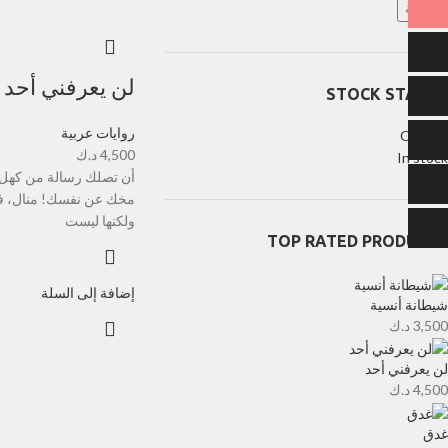
تصفية
لن يعرفني أحد
STOCK STATUS
روايات عربية
On sale
4,500
د.ك
In stock
أن تصلك رسالة من كهل مب
مخك عن نفسك! منال، فتا
ولكنها ليست
TOP RATED PRODUCTS
إضافة إلى السلة
شيطانة أنسية
3,500
د.ك
لن يعرفني أحد
4,500
د.ك
غدق