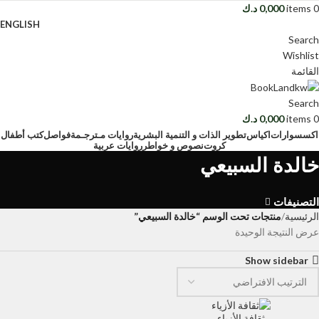
0
items
0,000
د.ك
ENGLISH
Search
Wishlist
القائمة
Search
0
items
0,000
د.ك
اكسسوارات
اكياس
تطوير الذات و التنمية البشرية
روايات مـترجـمة
فواصل
كتب أطفال
كروت
نصوص و خواطر
روايات عربية
خالدة السبيعي
التصنيفات
الرئيسية
منتجات تحت الوسم “خالدة السبيعي”
عرض النتيجة الوحيدة
Show sidebar
ثقافة الأزياء