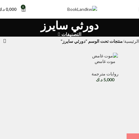
0
0,000
د.ك
دورثي سايرز
التصنيفات
الرئيسية
منتجات تحت الوسم “دورثي سايرز”
موت غامض
روايات مترجمة
5,000
د.ك