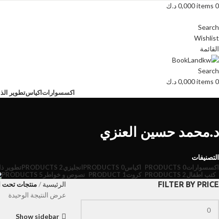
0
items
0,000
د.ك
Search
Wishlist
القائمة
Search
0
items
0,000
د.ك
اكسسوارات
اكياس
تطوير الذا
د.محمد حسين العنزي
التصنيفات
اكسسوارات
0 PRODUCTS
اكياس
0 PRODUCTS
انجليزي
2 PRODUCTS
تطوير ذا
كتب اطفال
2 PRODUCTS
كروت
1 PRODUCT
نصوص و خواطر
5 PRODUCTS
FILTER BY PRICE
الرئيسية
منتجات تحت ا
عرض النتيجة الوحيدة
Show sidebar