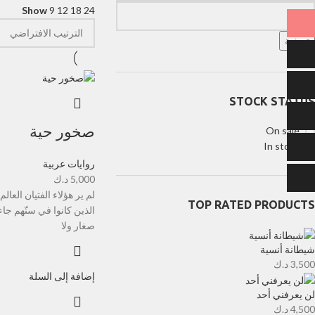
Show
9
12
18
24
تصفية
STOCK STATUS
صخور حية
On sale
In stock
روايات عربية
5,000
د.ك
لم ير هؤلاء الفتيان الع
TOP RATED PRODUCTS
الذين كانوا في سنّهم جاء
صغار ولا
شيطانة أنسية
3,500
د.ك
إضافة إلى السلة
لن يعرفني أحد
4,500
د.ك