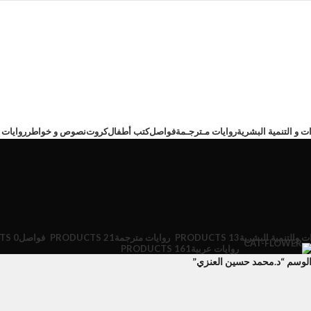
ت و التنمية البشرية
روايات مـترجـمة
فواصل
كتب أطفال
كروت
نصوص و خواطر
روايات 
ت والتنمية البشرية
13 PRODUCTS
روايات مترجمة
21 PRODUCTS
فواصل
0 PRODUCTS
روايات عربية
161 PRODUCTS
لوسم “د.محمد حسين العنزي”