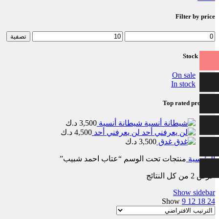
Filter by price
أدنى
أعلى
تصفية
سعر
سعر
Stock status
On sale
In stock
Top rated products
شيطانة أنسية
3,500
د.ك
لن يعرفني أحد
4,500
د.ك
غدق
3,500
د.ك
الرئيسية
منتجات تحت الوسم “عتاب احمد شبيب”
عرض ⁦2⁩ من كل النتائج
Show sidebar
Show
9
12
18
24