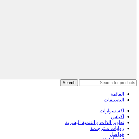
Compare
Compare
Search
القائمة
التصنيفات
اكسسوارات
اكياس
تطوير الذات و التنمية البشرية
روايات مـترجـمة
فواصل