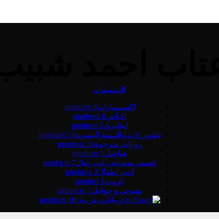
تاب احمد شبيب
التصنيفات
اكسسوارات
0 products
اكياس
0 products
انجليزي
2 products
تطوير ذات والتنمية البشرية
13 products
روايات مترجمة
21 products
فواصل
0 products
قصص متنوعة رعب خيال
7 products
كتب اطفال
2 products
كروت
1 product
نصوص و خواطر
5 products
روايات عربية
161 products