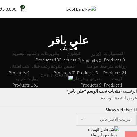
0
0,000
د.ك
علي باقر
التصنيفات
اكسسوارات
انجليزي
تطوير ذات والتنمية البشرية
اكياس
13 Products
2 Products
0 Products
0 Products
روايات مترجمة
فواصل
قصص متنوعة رعب خيال
كتب اطفال
2 Products
7 Products
0 Products
21 Products
كروت
نصوص و خواطر
روايات عربية
161 Products
5 Products
1 Product
الرئيسية
منتجات تحت الوسم “علي باقر”
عرض النتيجة الوحيدة
Show sidebar
شياطين الهيماء