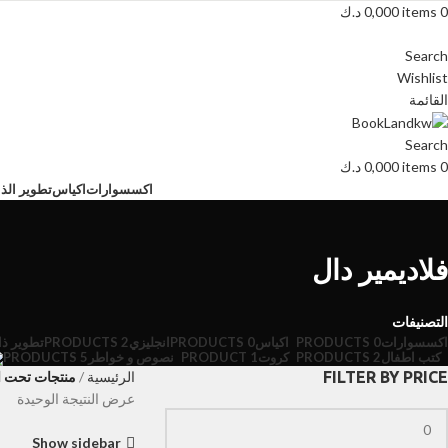
0
items
0,000
د.ك
Search
Wishlist
القائمة
Search
0
items
0,000
د.ك
اكسسوارات
اكياس
تطوير الذا
فلاديمير دال
التصنيفات
اكسسوارات
0 PRODUCTS
اكياس
0 PRODUCTS
انجليزي
2 PRODUCTS
تطوير ذا
كتب اطفال
2 PRODUCTS
كروت
1 PRODUCT
نصوص و خواطر
5 PRODUCTS
FILTER BY PRICE
الرئيسية
منتجات تحت ال
عرض النتيجة الوحيدة
Show sidebar