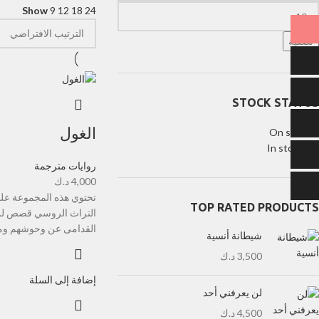
Show
9
12
18
24
تصفية
STOCK STATUS
الغول
On sale
In stock
روايات مترجمة
4,000
د.ك
تحتوي هذه المجموعة ع
TOP RATED PRODUCTS
التراث الروسي قصص لن 
القدامى عن وحوشهم وم
شيطانة أنسية
3,500
د.ك
إضافة إلى السلة
لن يعرفني أحد
4,500
د.ك