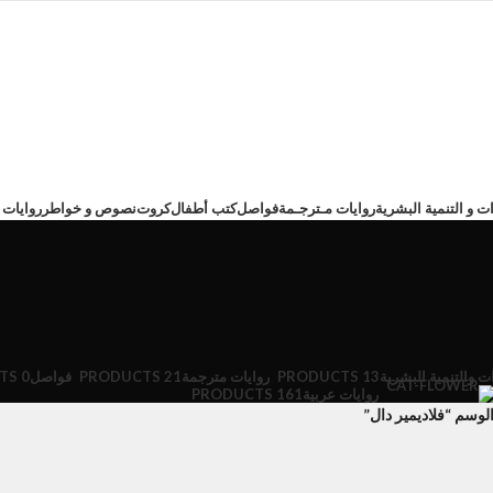
ت و التنمية البشرية
روايات مـترجـمة
فواصل
كتب أطفال
كروت
نصوص و خواطر
روايات 
ت والتنمية البشرية
13 PRODUCTS
روايات مترجمة
21 PRODUCTS
فواصل
0 PRODUCTS
روايات عربية
161 PRODUCTS
وسم “فلاديمير دال”