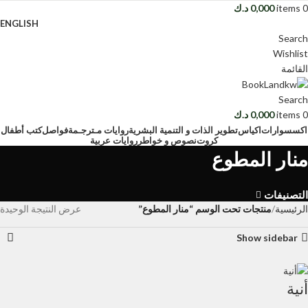
0
items
0,000
د.ك
ENGLISH
Search
Wishlist
القائمة
Search
0
items
0,000
د.ك
اكسسوارات
اكياس
تطوير الذات و التنمية البشرية
روايات مـترجـمة
فواصل
كتب أطفال
كروت
نصوص و خواطر
روايات عربية
منار المطوع
التصنيفات
الرئيسية
منتجات تحت الوسم “منار المطوع”
عرض النتيجة الوحيدة
Show sidebar
أنية