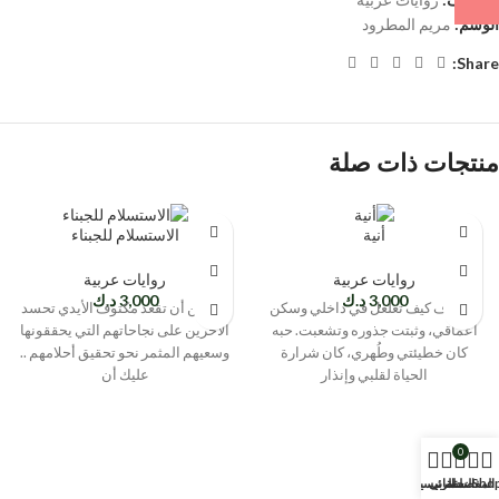
الوسم:
مريم المطرود
Share:
منتجات ذات صلة
أنية
الاستسلام للجبناء
روايات عربية
روايات عربية
3,000
د.ك
3,000
د.ك
لا أعرف كيف تغلغل في داخلي وسكن
بدلا من أن تقعد مكتوف الأيدي تحسد
أعماقي، وثبتت جذوره وتشعبت. حبه
الآخرين على نجاحاتهم التي يحققونها
كان خطيئتي وطُهري، كان شرارة
وسعيهم المثمر نحو تحقيق أحلامهم ..
الحياة لقلبي وإنذار
عليك أن
0
Sho
المفضلة
السلة
حسابي
الرئيسية