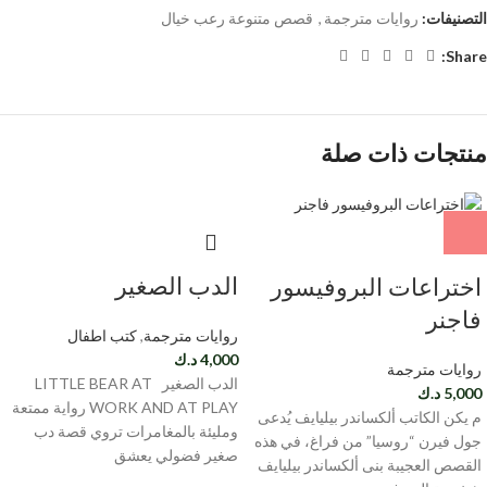
التصنيفات:
روايات مترجمة
,
قصص متنوعة رعب خيال
Share:
منتجات ذات صلة
الدب الصغير
اختراعات البروفيسور
فاجنر
روايات مترجمة
,
كتب اطفال
4,000
د.ك
روايات مترجمة
الدب الصغير LITTLE BEAR AT
5,000
د.ك
WORK AND AT PLAY رواية ممتعة
م يكن الكاتب ألكساندر بيليايف يُدعى
ومليئة بالمغامرات تروي قصة دب
جول فيرن “روسيا” من فراغ، في هذه
صغير فضولي يعشق
القصص العجيبة بنى ألكساندر بيليايف