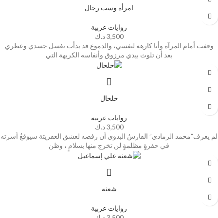
امرأة وست رجال
روايات عربية
3,500
د.ك
وقفت أمام المرآة وأنا كارهة لنفسي، والدموع قد بدأت تغسل جسدي وعطري
بعد أن تلوث بيدي مرزوق وأنفاسه الكريهة التي
خلخال
روايات عربية
3,500
د.ك
لم يعرف”محمد الرمادي” الفارسُ البدوي أن رفضه لعشق العفريتة سيوقعُ أسرته
في حفرةٍ مظلمةٍ لن تخرج منها بسلامٍ ، وظن
شعثة
روايات عربية
3,500
د.ك