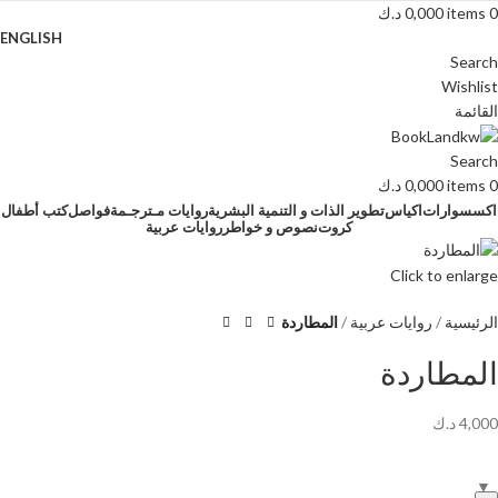
0
items
0,000
د.ك
ENGLISH
Search
Wishlist
القائمة
Search
0
items
0,000
د.ك
اكسسوارات
اكياس
تطوير الذات و التنمية البشرية
روايات مـترجـمة
فواصل
كتب أطفال
كروت
نصوص و خواطر
روايات عربية
Click to enlarge
الرئيسية
روايات عربية
المطاردة
المطاردة
4,000
د.ك