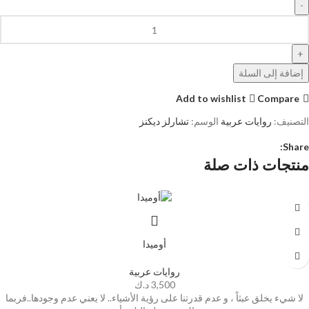
إضافة إلى السلة
Add to wishlist
Compare
التصنيف:
روايات عربية
الوسم:
تشارلز ديكنز
Share:
منتجات ذات صلة
أوميدا
روايات عربية
3,500
د.ك
لا شيء يخلق عبثاً ، و عدم قدرتنا على رؤية الأشياء.. لا يعني عدم وجودها..فربما