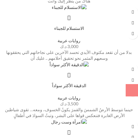
هناك من ينظر إليك وأنت
الاستسلام للجبناء
روايات عربية
3,000
د.ك
بدلا من أن تقعد مكتوف الأيدي تحسد الآخرين على نجاحاتهم التي يحققونها
وسعيهم المثمر نحو تحقيق أحلامهم .. عليك أن
الدقيقة الأكثر سواداً
روايات عربية
3,500
د.ك
حينما تتوسط الأرضُ الشمسَ والقمرَ يكونُ الخسوف، ومعه… تقوى شياطين
الأرض الغابرة فتنعكس قواها على البشر، وتبثُ السوادَ في أطفالٍ