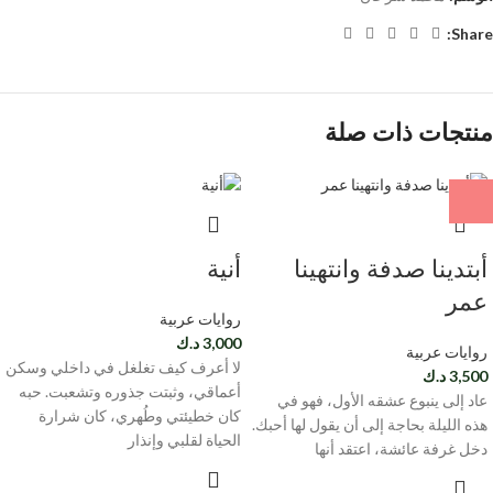
Share:
منتجات ذات صلة
أبتدينا صدفة وانتهينا
أنية
عمر
روايات عربية
3,000
د.ك
روايات عربية
لا أعرف كيف تغلغل في داخلي وسكن
3,500
د.ك
أعماقي، وثبتت جذوره وتشعبت. حبه
عاد إلى ينبوع عشقه الأول، فهو في
كان خطيئتي وطُهري، كان شرارة
هذه الليلة بحاجة إلى أن يقول لها أحبك.
الحياة لقلبي وإنذار
دخل غرفة عائشة، اعتقد أنها