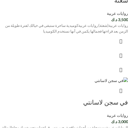
شعثة
روايات عربية
3,500
د.ك
روايات عربية(شعثة) روايات عربيةكوميدية ساخرة ستبقى في خيالك لفترة طويلة من
الزمن بعد قراءتها فجمالها يكمن في أنها تستخدم الكوميديا
في سجن لاسانتي
روايات عربية
3,000
د.ك
الروايات عربيةمستوحاة من أحداث واقعية، حين تنهي قراءتها ستجد نفسك محاطا بهالة