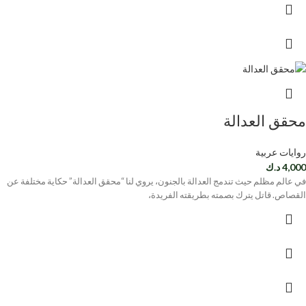
محقق العدالة
روايات عربية
4,000
د.ك
في عالم مظلم حيث تندمج العدالة بالجنون، يروي لنا “محقق العدالة” حكاية مختلفة عن
القصاص. قاتل يترك بصمته بطريقته الفريدة،