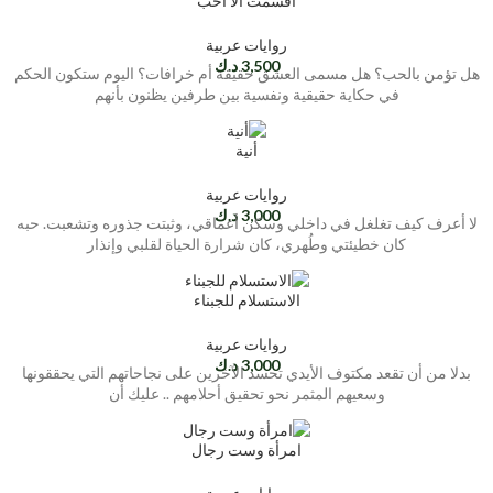
أقسمت ألا أحب
روايات عربية
3,500
د.ك
هل تؤمن بالحب؟ هل مسمى العشق حقيقة أم خرافات؟ اليوم ستكون الحكم
في حكاية حقيقية ونفسية بين طرفين يظنون بأنهم
أنية
روايات عربية
3,000
د.ك
لا أعرف كيف تغلغل في داخلي وسكن أعماقي، وثبتت جذوره وتشعبت. حبه
كان خطيئتي وطُهري، كان شرارة الحياة لقلبي وإنذار
الاستسلام للجبناء
روايات عربية
3,000
د.ك
بدلا من أن تقعد مكتوف الأيدي تحسد الآخرين على نجاحاتهم التي يحققونها
وسعيهم المثمر نحو تحقيق أحلامهم .. عليك أن
امرأة وست رجال