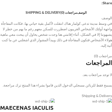
Share:
الوصف
مراجعات (0)
SHIPPING & DELIVERY
الوصف
في وسط مدينة تدعى كولمار هناك انتقلت لأكمل بقية حياتي بها، فكانت المفاجأة
واجهة أولئك الأشخاص الغريبون اضطررت للسكن معهم رغم ما بهم من خطر لا
يشبهوننا إلا في الشكل، أثناء إقامتي هنا وجدت شخص يحاول أن يبحث معي ماهية
هولاء الأشخاص قتكون المفاجأة في ذلك ويبدأ المشوار الذي اشغلني عن ما كنت
أتية إليه.
مراجعات (0)
المراجعات
لا توجد مراجعات بعد.
يسمح فقط للزبائن مسجلي الدخول الذين قاموا بشراء هذا المنتج ترك مراجعة.
Shipping & Delivery
MAECENAS IACULIS