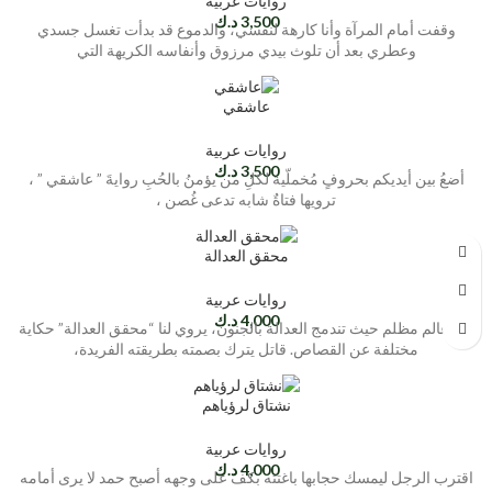
روايات عربية
3,500
د.ك
وقفت أمام المرآة وأنا كارهة لنفسي، والدموع قد بدأت تغسل جسدي
وعطري بعد أن تلوث بيدي مرزوق وأنفاسه الكريهة التي
عاشقي
روايات عربية
3,500
د.ك
أضعُ بين أيديكم بحروفٍ مُخملّية لكلِ من يؤمنُ بالحُبِ روايةَ ” عاشقي ” ،
ترويها فتاةٌ شابه تدعى غُصن ،
محقق العدالة
روايات عربية
4,000
د.ك
في عالم مظلم حيث تندمج العدالة بالجنون، يروي لنا “محقق العدالة” حكاية
مختلفة عن القصاص. قاتل يترك بصمته بطريقته الفريدة،
نشتاق لرؤياهم
روايات عربية
4,000
د.ك
اقترب الرجل ليمسك حجابها باغتته بكف على وجهه أصبح حمد لا يرى أمامه