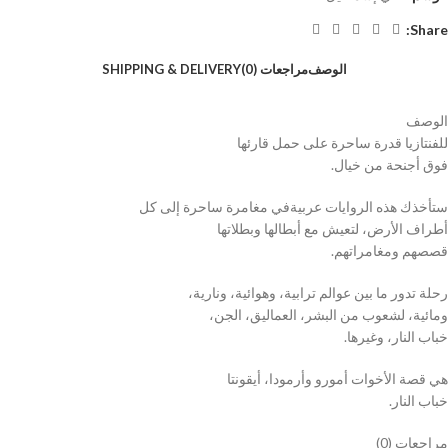
Share:
الوصف
مراجعات (0)
SHIPPING & DELIVERY
الوصف
للفنتازيا قدرة ساحرة على حمل قارئها
فوق أجنحة من خيال.
ستأخذك هذه الروايات عربيةفي مغامرة ساحرة إلى كل
أطراف الأرض، لتعيش مع أبطالها وبطلاتها
قصصهم ومغامراتهم.
رحلة تدور ما بين عوالم ترابية، وهوائية، ونارية،
ومائية، لشعوب من البشر، العماليق، الجن،
خباب النار، وغيرها.
هي قصة الأخوات أمورو وأرمودا، أيقونتا
خباب النار.
مراجعات (0)