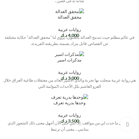
شابه تدعى غُصن ،
محقق العدالة
روايات عربية
4,000
د.ك
في عالم مظلم حيث تندمج العدالة بالجنون، يروي لنا “محقق العدالة” حكاية مختلفة
عن القصاص. قاتل يترك بصمته بطريقته الفريدة،
مذكرات اسير
روايات عربية
3,000
د.ك
هي رواية عربية سجلت بها تجربة والدي الأسير العائد من معتقلات طاغية العراق خلال
الغزو الغاشم بكل الأحداث المؤلمة التي
وحدها بدرية تعرف
روايات عربية
3,500
د.ك
رغم كل ما حدث لي من مواقف، إلّا أنني حتى الآن أجهل معنى ذلك الشعور الذي
Click to enlarge
ينتابني… معنى أن ترتبط