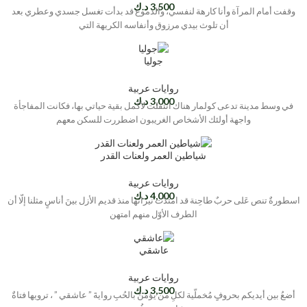
3,500
د.ك
وقفت أمام المرآة وأنا كارهة لنفسي، والدموع قد بدأت تغسل جسدي وعطري بعد
أن تلوث بيدي مرزوق وأنفاسه الكريهة التي
جوليا
روايات عربية
3,000
د.ك
في وسط مدينة تدعى كولمار هناك انتقلت لأكمل بقية حياتي بها، فكانت المفاجأة
واجهة أولئك الأشخاص الغريبون اضطررت للسكن معهم
شياطين العمر ولعنات القدر
روايات عربية
4,000
د.ك
اسطورةٌ تنص عَلى حربٌ طاحِنة قد امتدّت نيرانها منذ قديم الأزل بينَ أناسٍ مثلنا إلّا أن
الطرف الأوّل منهم امتهن
عاشقي
روايات عربية
3,500
د.ك
أضعُ بين أيديكم بحروفٍ مُخملّية لكلِ من يؤمنُ بالحُبِ روايةَ ” عاشقي ” ، ترويها فتاةٌ