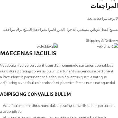
المراجعات
لا توجد مراجعات بعد.
يسمح فقط للزبائن مسجلي الدخول الذين قاموا بشراء هذا المنتج ترك مراجعة.
Shipping & Delivery
MAECENAS IACULIS
Vestibulum curae torquent diam diam commodo parturient penatibus
nunc dui adipiscing convallis bulum parturient suspendisse parturient
a.Parturient in parturient scelerisque nibh lectus quam a natoque
adipiscing a vestibulum hendrerit et pharetra fames nunc natoque dui.
ADIPISCING CONVALLIS BULUM
Vestibulum penatibus nunc dui adipiscing convallis bulum parturient
suspendisse.
Abitur parturient praesent lectus quam a natoque adipiscing a