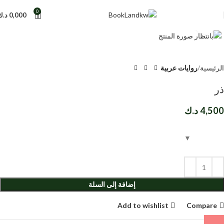
0
0,000
د.ك
Click to enlarge
الرئيسية
روايات عربية
ذر
4,500
د.ك
إضافة إلى السلة
Add to wishlist
Compare