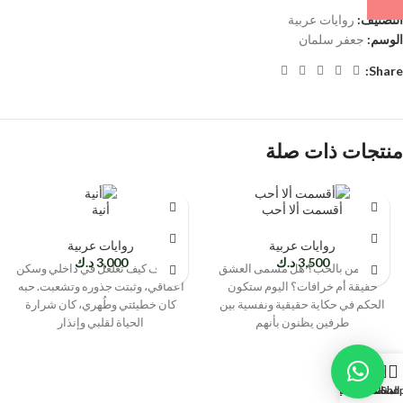
التصنيف:
روايات عربية
الوسم:
جعفر سلمان
Share:
منتجات ذات صلة
أقسمت ألا أحب
أنية
روايات عربية
روايات عربية
3,500
د.ك
3,000
د.ك
هل تؤمن بالحب؟ هل مسمى العشق
لا أعرف كيف تغلغل في داخلي وسكن
حقيقة أم خرافات؟ اليوم ستكون
أعماقي، وثبتت جذوره وتشعبت. حبه
الحكم في حكاية حقيقية ونفسية بين
كان خطيئتي وطُهري، كان شرارة
طرفين يظنون بأنهم
الحياة لقلبي وإنذار
0
Sho
المفضلة
السلة
حسابي
الرئيسية