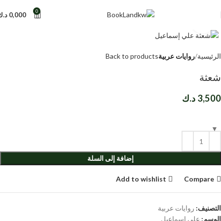
0
0,000
د.ك
Click to enlarge
الرئيسية
روايات عربية
Back to products
شعثة
3,500
د.ك
إضافة إلى السلة
Add to wishlist
Compare
التصنيف:
روايات عربية
الوسم:
علي إسماعيل