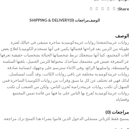
Share:
الوصف
مراجعات (0)
SHIPPING & DELIVERY
الوصف
روايات عربية(شعثة) روايات عربيةكوميدية ساخرة ستبقى في خيالك لفترة
طويلة من الزمن بعد قراءتها فجمالها يكمن في أنها تستخدم الكوميديا لعلاج بعض
آفات المجتمع، كما أنها ستجعلك تربط شخصياتها الخيالة بشخصيات حقيقية تعرفها
عز المعرفة تعيش في مجتمعك سيأخذك محتواها للزمن الجميل، بلغتها السلسة
والمبسطة، واسلوبها الرائع، وفي الاثناء سترسم على وجههك ابتسامة صادقة
روايات عربيةكوميدية مختلفة عن باقي روايات الكاتب، وقد كُتبت لمسلسل،
لذلك فهي قد تختلف عن كل ما سبق وقرأت من روايات الكوميديا الساخرة فمن
السهل أن تكتب روايات عربيةدرامية تُحزن الناس، ولكن من الصعب أن تكتب
روايات عربيةكوميدية تُفرح بها الناس على ما فيها من فائدة تمس المجتمع
وقضاياه
مراجعات (0)
يسمح فقط للزبائن مسجلي الدخول الذين قاموا بشراء هذا المنتج ترك مراجعة.