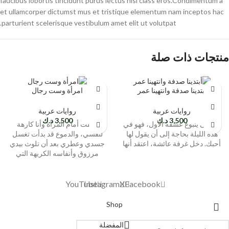
faucibus lobortis tincidunt purus lectus nisl class eros.Condimentum a
et ullamcorper dictumst mus et tristique elementum nam inceptos hac
parturient scelerisque vestibulum amet elit ut volutpat.
منتجات ذات صلة
أبتدينا صدفة وانتهينا عمر
امرأة وست رجال
روايات عربية
روايات عربية
3,500
د.ك
3,500
د.ك
عاد إلى ينبوع عشقه الأول، فهو في
وقفت أمام المرآة وأنا كارهة
هذه الليلة بحاجة إلى أن يقول لها
لنفسي، والدموع قد بدأت تغسل
أحبك. دخل غرفة عائشة، اعتقد أنها
جسدي وعطري بعد أن تلوث بيدي
مرزوق وأنفاسه الكريهة التي
YouTube
Instagram
X
Facebook
Shop
المفضلة