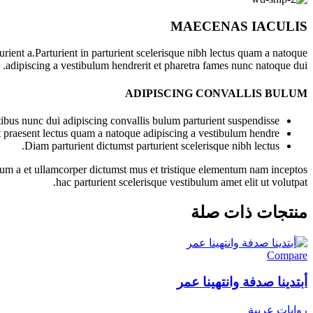
MAECENAS IACULIS
ient a.Parturient in parturient scelerisque nibh lectus quam a natoque
adipiscing a vestibulum hendrerit et pharetra fames nunc natoque dui.
ADIPISCING CONVALLIS BULUM
bus nunc dui adipiscing convallis bulum parturient suspendisse.
t praesent lectus quam a natoque adipiscing a vestibulum hendre.
Diam parturient dictumst parturient scelerisque nibh lectus.
ntum a et ullamcorper dictumst mus et tristique elementum nam inceptos
hac parturient scelerisque vestibulum amet elit ut volutpat.
منتجات ذات صلة
Compare
أبتدينا صدفة وانتهينا عمر
روايات عربية