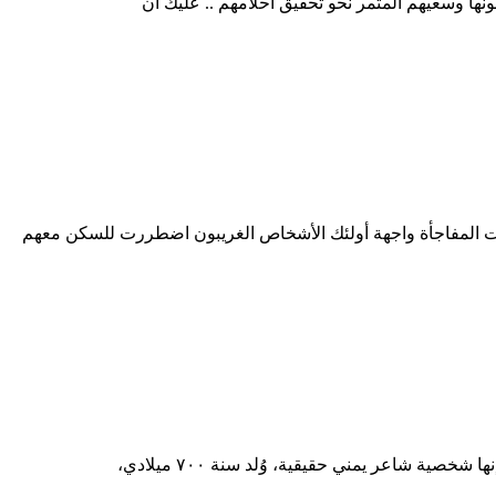
نها وسعيهم المثمر نحو تحقيق أحلامهم .. عليك أن
انت المفاجأة واجهة أولئك الأشخاص الغريبون اضطررت للسكن معهم
ية شاعر يمني حقيقية، وُلد سنة ٧٠٠ ميلادي،