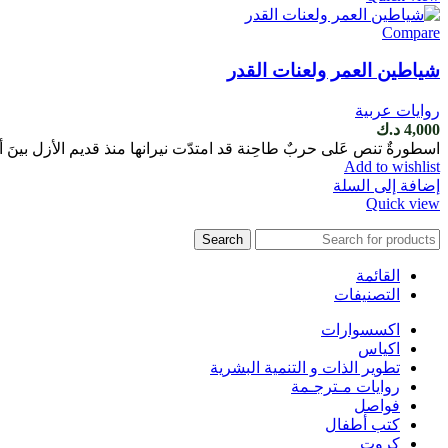
Compare
شياطين العمر ولعنات القدر
روايات عربية
4,000
د.ك
اسطورةٌ تنص عَلى حربٌ طاحِنة قد امتدّت نيرانها منذ قديم الأزل بينَ أن
Add to wishlist
إضافة إلى السلة
Quick view
Search
القائمة
التصنيفات
اكسسوارات
اكياس
تطوير الذات و التنمية البشرية
روايات مـترجـمة
فواصل
كتب أطفال
كروت