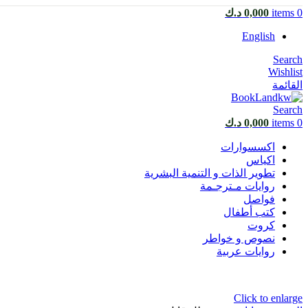
0
items
0,000
د.ك
English
Search
Wishlist
القائمة
Search
0
items
0,000
د.ك
اكسسوارات
اكياس
تطوير الذات و التنمية البشرية
روايات مـترجـمة
فواصل
كتب أطفال
كروت
نصوص و خواطر
روايات عربية
Click to enlarge