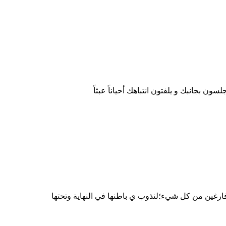
ون بجانبك و يلفتون انتباهك أحياناً عبثاً
ا فارغين من كل شيء؛لنذوب ي باطنها في النهاية وتحتها