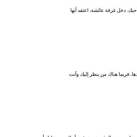
أحبك. دخل غرفة عائشة، اعتقد أنها
دها..فربما هناك من ينظر إليك وأنت