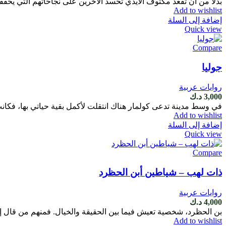
بدلا من أن تقعد مكتوف الأيدي تحسد الآخرين على نجاحاتهم التي يحققو
Add to wishlist
إضافة إلى السلة
Quick view
Compare
جوليا
روايات عربية
3,000
د.ك
في وسط مدينة تدعى كولمار هناك انتقلت لأكمل بقية حياتي بها، فك
Add to wishlist
إضافة إلى السلة
Quick view
Compare
ذات لهب – شياطين أبن الحظرد
روايات عربية
4,000
د.ك
بن الحظرد، شخصية تعيش فيما بين الحقيقة والخيال. فمنهم من قال إنها شخص
Add to wishlist