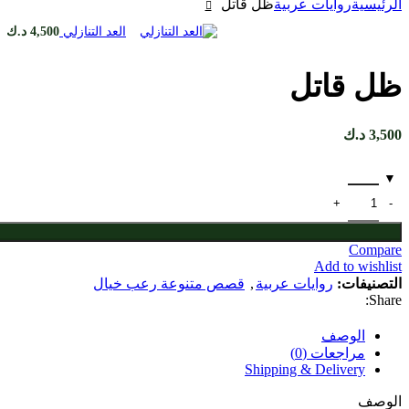
الرئيسية
روايات عربية
ظل قاتل
العد التنازلي
4,500
د.ك
ظل قاتل
3,500
د.ك
كمية ظل قاتل
Compare
Add to wishlist
التصنيفات:
روايات عربية
,
قصص متنوعة رعب خيال
Share:
الوصف
مراجعات (0)
Shipping & Delivery
الوصف