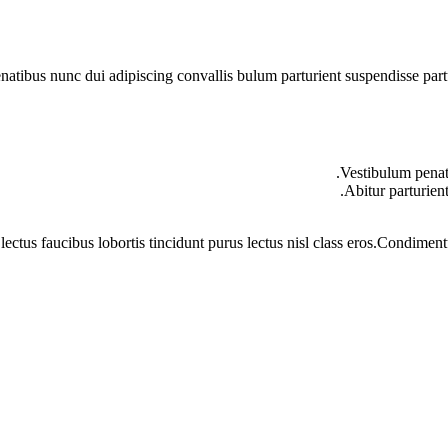
ibus nunc dui adipiscing convallis bulum parturient suspendisse partur
Vestibulum penati
Abitur parturien
lectus faucibus lobortis tincidunt purus lectus nisl class eros.Condime