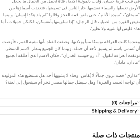
في قلب قرية حسان، وُلدت دلمونية أكدية، فتاة تحمل من الجمال ما يجعل
الأرض تغبطها والسماء تعشقها. حار الناس في تسميتها، فتعددت أسماؤها بين
“سبحان”، “سيدة الأنام”، حتى بلغوا قمة العجز وقالوا “لم يلد هكذا إنسان”. وبينما
تفيض الغيرة من الصبايا، قال الرجال: “إذا ساويتنها بأنفسكن، فكلكن جميلات، أما
هذه فليس لها شبيه ولا نظير”.
وعندما كانت العرافة نوسكا تتنبأ بولادتها، وصفت الفتاة بأنها تشبه القمر، فأوصت
أن تُسمى باسم لم يسبق لأحد أن حمله. وبينما كان الجميع ينتظر الاسم المنتظر،
توقفت العرافة لتقول: “أدارو حبيسة الغدران”، فكان الاسم الذي أطلقه الجميع:
“مادان، مادان”.
“عذاري” قصة تروي جمالًا لا يُقاس، وفتاة لا يشبهها أحد. هل تستطيع هذه المولودة
أن تواجه الحسد والغيرة؟ وهل سيظل جمالها مصدر فخر أم سيتحول إلى لعنة؟
مراجعات (0)
Shipping & Delivery
منتجات ذات صلة