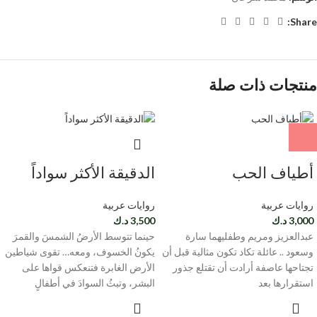
Share:
منتجات ذات صلة
أطياف الحب
الدقيقة الأكثر سواداً
روايات عربية
روايات عربية
3,000
د.ك
3,500
د.ك
عبدالعزيز ومريم وطفليهما سارة
حينما تتوسط الأرضُ الشمسَ والقمرَ
وسعود .. عائلة تكاد تكون مثالية قبل أن
يكونُ الخسوف، ومعه… تقوى شياطين
تجتاحها عاصفة أرادت أن تقتلع جذور
الأرض الغابرة فتنعكس قواها على
استقرارها بعد
البشر، وتبثُ السوادَ في أطفالٍ