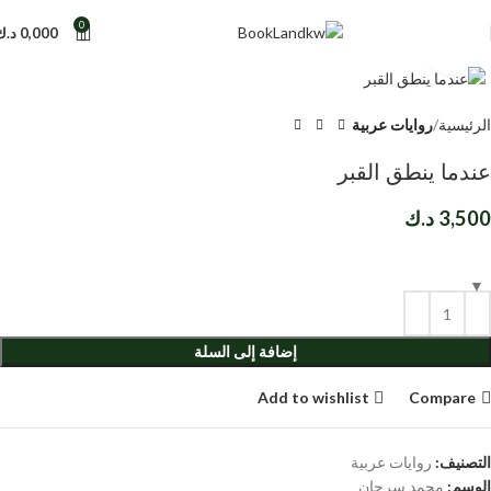
0
0,000
د.ك
Click to enlarge
الرئيسية
روايات عربية
عندما ينطق القبر
3,500
د.ك
إضافة إلى السلة
Add to wishlist
Compare
التصنيف:
روايات عربية
الوسم:
محمد سرحان