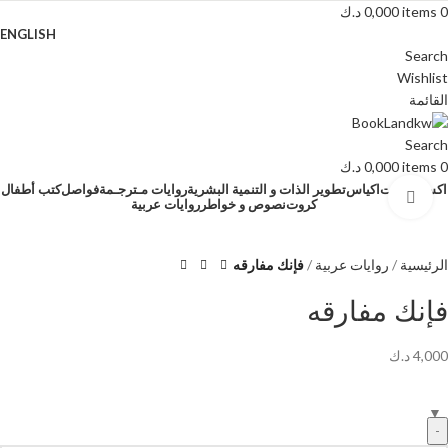
0
items
0,000
د.ك
ENGLISH
Search
Wishlist
القائمة
Search
0
items
0,000
د.ك
اكسسوارات
اكياس
تطوير الذات و التنمية البشرية
روايات مـترجـمة
فواصل
كتب أطفال
Click to enlarge
كروت
نصوص و خواطر
روايات عربية
الرئيسية
روايات عربية
فإنك مفارقه
فإنك مفارقه
4,000
د.ك