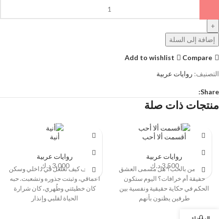
إضافة إلى السلة
Add to wishlist
Compare
التصنيف:
روايات عربية
Share:
منتجات ذات صلة
أقسمت ألا أحب
أنية
روايات عربية
روايات عربية
3,500
د.ك
3,000
د.ك
هل تؤمن بالحب؟ هل مسمى العشق
لا أعرف كيف تغلغل في داخلي وسكن
حقيقة أم خرافات؟ اليوم ستكون
أعماقي، وثبتت جذوره وتشعبت. حبه
الحكم في حكاية حقيقية ونفسية بين
كان خطيئتي وطُهري، كان شرارة
طرفين يظنون بأنهم
الحياة لقلبي وإنذار
0
المفضلة