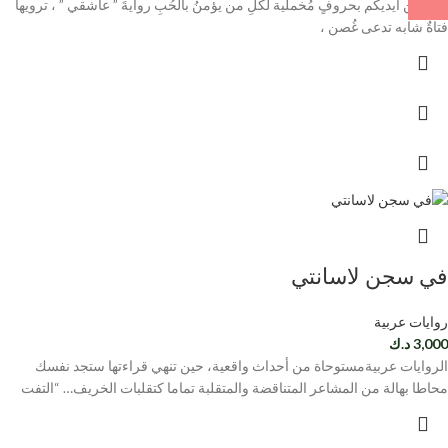
أضعُ بين أيديكم بحروفٍ مُخملّية لكلِ من يؤمنُ بالحُبِ روايةَ ” عاشقي ” ، ترويها
فتاةٌ شابه تدعى غُصن ،
في سجن لاسانتي
روايات عربية
3,000
د.ك
الروايات عربيةمستوحاة من أحداث واقعية، حين تنهي قراءتها ستجد نفسك
محاطا بهالة من المشاعر المتناقضة والمتقلبة تماما كتقلبات الخريف… “التفت