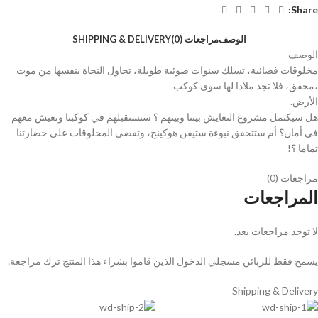
Share:
الوصف
مراجعات (0)
SHIPPING & DELIVERY
الوصف
مخلوقات فضائية، تسلك سنوات ضوئية طويلة، تحاول النجاة بنفسها من موت
،محقق، فلا تجد ملاذا لها سوى كوكب
الأرض.
هل سيكتمل مشروع التعايش بيننا وبينهم ؟ سنستقبلهم في كوكبنا ونعيش معهم
في أمان؟ أم ستتحقق نبوءة ستيفن هوكينج، وتقضى المخلوقات على حضارتنا
تماما ؟!
مراجعات (0)
المراجعات
لا توجد مراجعات بعد.
يسمح فقط للزبائن مسجلي الدخول الذين قاموا بشراء هذا المنتج ترك مراجعة.
Shipping & Delivery