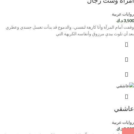
امرأة وست رجال
روايات عربية
3,500
د.ك
وقفت أمام المرآة وأنا كارهة لنفسي، والدموع قد بدأت تغسل جسدي وعطري
بعد أن تلوث بيدي مرزوق وأنفاسه الكريهة التي
عاشقي
روايات عربية
3,500
د.ك