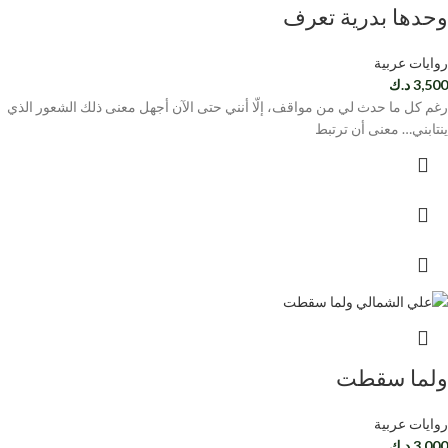
وحدها بدرية تعرف
روايات عربية
3,500
د.ك
رغم كل ما حدث لي من مواقف، إلّا أنني حتى الآن أجهل معنى ذلك الشعور الذي
ينتابني… معنى أن ترتبط
ولما سقطت
روايات عربية
3,000
د.ك