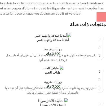
faucibus lobortis tincidunt purus lectus nisl class eros.Condimentum a
et ullamcorper dictumst mus et tristique elementum nam inceptos hac
parturient scelerisque vestibulum amet elit ut volutpat.
منتجات ذات صلة
أبتدينا صدفة وانتهينا عمر
روايات عربية
3,500
د.ك
عاد إلى ينبوع عشقه الأول، فهو في هذه الليلة بحاجة إلى أن يقول لها أحبك. دخل
غرفة عائشة، اعتقد أنها
أطياف الحب
روايات عربية
3,000
د.ك
عبدالعزيز ومريم وطفليهما سارة وسعود .. عائلة تكاد تكون مثالية قبل أن تجتاحها
عاصفة أرادت أن تقتلع جذور استقرارها بعد
الدقيقة الأكثر سواداً