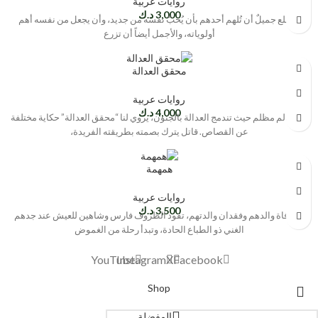
روايات عربية
3,000
د.ك
سأقلع جميلٌ أن تُلهم أحدهم بأن يُحبّ نفسه من جديد، وأن يجعل من نفسه أهم
أولوياته، والأجمل أيضاً أن تزرع
محقق العدالة
روايات عربية
4,000
د.ك
في عالم مظلم حيث تندمج العدالة بالجنون، يروي لنا “محقق العدالة” حكاية مختلفة
عن القصاص. قاتل يترك بصمته بطريقته الفريدة،
همهمة
روايات عربية
3,500
د.ك
عد وفاة والدهم وفقدان والدتهم، تقود الظروف فارس وشاهين للعيش عند جدهم
الغني ذو الطباع الحادة، وتبدأ رحلة من الغموض
YouTube
Instagram
X
Facebook
Shop
المفضلة