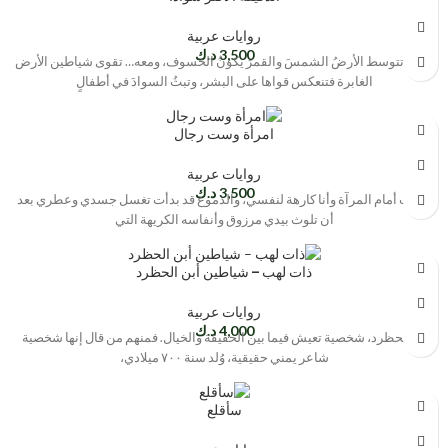
روايات عربية
3,500
د.ك
حينما تتوسط الأرضُ الشمسَ والقمرَ يكونُ الخسوف، ومعه… تقوى شياطين الأرض
الغابرة فتنعكس قواها على البشر، وتبثُ السوادَ في أطفالٍ
امرأة وست رجال
روايات عربية
3,500
د.ك
وقفت أمام المرآة وأنا كارهة لنفسي، والدموع قد بدأت تغسل جسدي وعطري بعد
أن تلوث بيدي مرزوق وأنفاسه الكريهة التي
ذات لهب – شياطين أبن الحظرد
روايات عربية
4,000
د.ك
بن الحظرد، شخصية تعيش فيما بين الحقيقة والخيال. فمنهم من قال إنها شخصية
شاعر يمني حقيقية، وُلد سنة ٧٠٠ ميلادي،
سأقلع