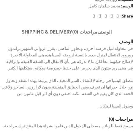
الوسم:
محمد سلمان كامل
Share:
الوصف
مراجعات (0)
SHIPPING & DELIVERY
الوصف
في محاولة لنيل فرصة أخرى، وتجاوز الماضي، يقرر الروائي الشهير براندون
روزوود الانتقال لمنزل جديد بالنسبة لزوجته اليسيا هذه هي المحاولة الأخيرة
لإصلاح حياتهما معاً لكن ما لا تدركه هي بأن الإنتقال الى الشقة العتيقة والراقية
في مبنی رید ستون الذي يحرص على حفظ خصوصية سكانه، ستكلفها الكثير.
تنطلق اليسيا في رحلة لإكتشاف السر المخيف الذي يرتبط بهذه الشقة وتحاول
من خلال جيرانها ان تعرف بعض الحقائق المتعلقة بجون لازاروس الساحر ولاعب
الخفة الذي كان يقيم في الشقة، لكنه اختفى دون أي اثر قبل عامين من
وصول اليسيا للمكان.
مراجعات (0)
يسمح فقط للزبائن مسجلي الدخول الذين قاموا بشراء هذا المنتج ترك مراجعة.