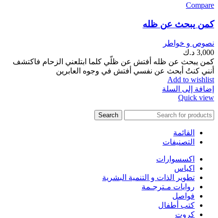
Compare
كمن يبحث عن ظله
نصوص و خواطر
3,000
د.ك
كمن يبحث عن ظله أفتش عن ظلّي كلما ابتلعني الزحام فاكتشف
أنني كنتُ أبحث عن نفسي أفتش في وجوه العابرين
Add to wishlist
إضافة إلى السلة
Quick view
Search
القائمة
التصنيفات
اكسسوارات
اكياس
تطوير الذات و التنمية البشرية
روايات مـترجـمة
فواصل
كتب أطفال
كروت