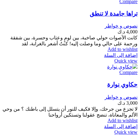
Compare
تراها جامدة لا تنطق
نصوص و خواطر
4,000
د.ك
كانت الأصوات حولي صاخبة، بين لومٍ وعتاب وحسرة، بين شفقة
ورحمة على حالي وما وصلت إليه! كنتُ أشعر بالغرابة، لقد
Add to wishlist
إضافة إلى السلة
Quick view
Compare
حكاوي نوارة
نصوص و خواطر
3,000
د.ك
لا تجزع من جرحك، وإلا فكيف للنور أن يتسلل إلى باطنك ؟ من وحي
الألم والمعاناة، تنضج عقولنا وتستكين أرواحنا
Add to wishlist
إضافة إلى السلة
Quick view