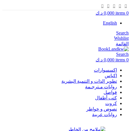
0
items
0,000
د.ك
English
Search
Wishlist
القائمة
Search
0
items
0,000
د.ك
اكسسوارات
اكياس
تطوير الذات و التنمية البشرية
روايات مـترجـمة
فواصل
كتب أطفال
كروت
نصوص و خواطر
روايات عربية