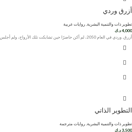
أزرق وردي
تطوير ذات والتنمية البشرية
,
روايات عربية
4,000
د.ك
أزرق. وردي في العام 2050، لم أكن حاضرًا حين تشابكت تلك الأرواح، ولم أجلس في الغرف التي ضاقت بأحاديثهم، ولم
التطوير الذاتي
تطوير ذات والتنمية البشرية
,
روايات مترجمة
3,500
د.ك