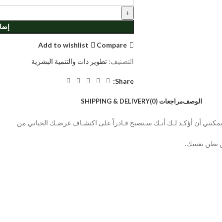
إضاف
Add to wishlist
Compare
التصنيف:
تطوير ذات والتنمية البشرية
Share:
الوصف
مراجعات (0)
SHIPPING & DELIVERY
كنني أن أؤكـد لـك أنـك سـتصبح قـادراً على اكتشـاف غرضـك الحياتي من
من تظن نفسك.