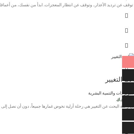
توقف عن ترديد الأعذار.. وتوقف عن انتظار المعجزات. ابدأ من نفسك، من أعماقك،
انت التغيير
تطوير ذات والتنمية البشرية
4,000
د.ك
إن رحلة البحث عن التغيير هي رحلة أزلية نخوض غمارها جميعاً، دون أن نصل إلى م