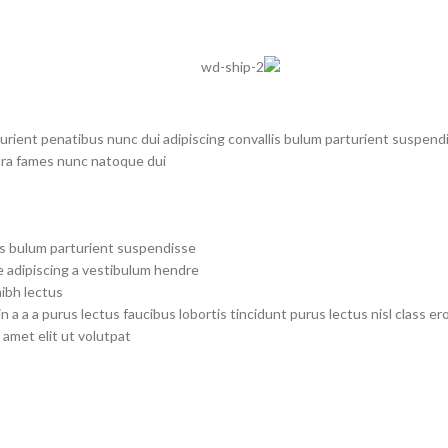
ent penatibus nunc dui adipiscing convallis bulum parturient suspendiss
tra fames nunc natoque dui.
is bulum parturient suspendisse.
 adipiscing a vestibulum hendre.
ibh lectus.
n a a a purus lectus faucibus lobortis tincidunt purus lectus nisl class
amet elit ut volutpat.