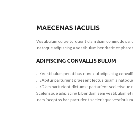
MAECENAS IACULIS
Vestibulum curae torquent diam diam commodo parturi
natoque adipiscing a vestibulum hendrerit et phare
ADIPISCING CONVALLIS BULUM
Vestibulum penatibus nunc dui adipiscing convall
Abitur parturient praesent lectus quam a natoque
Diam parturient dictumst parturient scelerisque n
Scelerisque adipiscing bibendum sem vestibulum et i
nam inceptos hac parturient scelerisque vestibulum 