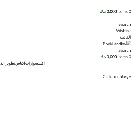
0
items
0,000
د.ك
Search
Wishlist
القائمة
Search
0
items
0,000
د.ك
اكسسوارات
اكياس
تطوير الذا
Click to enlarge