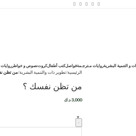
ت و التنمية البشرية
روايات مـترجـمة
فواصل
كتب أطفال
كروت
نصوص و خواطر
روايات 
الرئيسية
تطوير ذات والتنمية البشرية
من تظن ن
من تظن نفسك ؟
3,000
د.ك