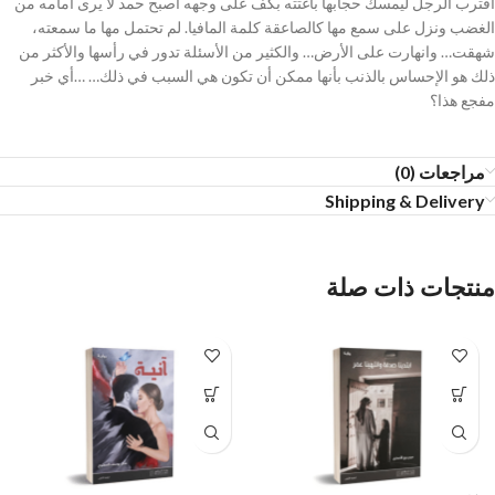
اقترب الرجل ليمسك حجابها باغتته بكف على وجهه أصبح حمد لا يرى أمامه من
الغضب ونزل على سمع مها كالصاعقة كلمة المافيا. لم تحتمل مها ما سمعته،
شهقت… وانهارت على الأرض… والكثير من الأسئلة تدور في رأسها والأكثر من
ذلك هو الإحساس بالذنب بأنها ممكن أن تكون هي السبب في ذلك… …أي خبر
مفجع هذا؟
مراجعات (0)
Shipping & Delivery
منتجات ذات صلة