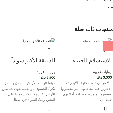
Share:
منتجات ذات صلة
الاستسلام للجبناء
الدقيقة الأكثر سواداً
روايات عربية
روايات عربية
3,000
د.ك
3,500
د.ك
بدلا من أن تقعد مكتوف الأيدي تحسد
حينما تتوسط الأرضُ الشمسَ والقمرَ
الآخرين على نجاحاتهم التي يحققونها
يكونُ الخسوف، ومعه… تقوى شياطين
وسعيهم المثمر نحو تحقيق أحلامهم ..
الأرض الغابرة فتنعكس قواها على
عليك أن
البشر، وتبثُ السوادَ في أطفالٍ