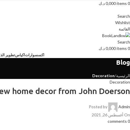
0
items
0,000
د.ك
Search
Wishlist
القائمة
Search
0
items
0,000
د.ك
اكسسوارات
اكياس
تطوير الذا
Blog
الرئيسية
Decoration
Decoration
ew home decor from John Doerson
Posted by
Admin
On أغسطس 26, 2021
comments
0