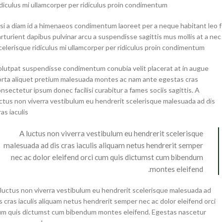
idiculus mi ullamcorper per ridiculus proin condimentum.
si a diam id a himenaeos condimentum laoreet per a neque habitant leo feug
rturient dapibus pulvinar arcu a suspendisse sagittis mus mollis at a ne
celerisque ridiculus mi ullamcorper per ridiculus proin condimentum.
olutpat suspendisse condimentum conubia velit placerat at in augue
orta aliquet pretium malesuada montes ac nam ante egestas cras
nsectetur ipsum donec facilisi curabitur a fames sociis sagittis. A
ctus non viverra vestibulum eu hendrerit scelerisque malesuada ad dis
ras iaculis.
A luctus non viverra vestibulum eu hendrerit scelerisque
malesuada ad dis cras iaculis aliquam netus hendrerit semper
nec ac dolor eleifend orci cum quis dictumst cum bibendum
montes eleifend.
luctus non viverra vestibulum eu hendrerit scelerisque malesuada ad
s cras iaculis aliquam netus hendrerit semper nec ac dolor eleifend orci
um quis dictumst cum bibendum montes eleifend. Egestas nascetur