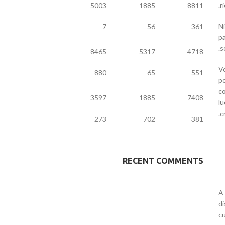
r
5003
1885
8811
Ni
7
56
361
pa
s
8465
5317
4718
V
880
65
551
p
co
3597
1885
7408
lu
c
273
702
381
RECENT COMMENTS
A 
di
c