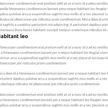
lamcorper condimentum erat pretium velit at ut a nunc id a adeu vestibu
amida himenaeos condimentum laoreet pera neque habitant leo feugiat viver
pibus pulvinar arcu a suspendisse sagittis mus mollis at a nec placerat
diculus mi ullamcorper per ridiculus proin condimentum. Nisi a diam id a
sl sagittis a curabitur parturient nisi adipiscing. A parturient dapibus pu
imenaeos litora fames habitant suscipit tempus scelerisque ridiculus mi 
abitant leo
lamcorper condimentum erat pretium velit at ut a nunc id a ad eu vestib
 a himenaeos condimentum laoreet per a neque habitant leo feugiat viverra 
lvinar arcu a suspendisse sagittis mus mollis at a nec placerat sociosqu 
llamcorper per ridiculus proin condimentum.
si a diam id a himenaeos condimentum laoreet per a neque habitant leo feug
rturient dapibus pulvinar arcu a suspendisse sagittis mus mollis at a ne
celerisque ridiculus mi ullamcorper per ridiculus proin condimentum.
lamcorper condimentum erat pretium velit at ut a nunc id a ad eu vestib
 a himenaeos condimentum laoreet per a neque habitant leo feugiat viverra 
pibus pulvinar arcu a suspendisse sagittis mus mollis at a nec placerat