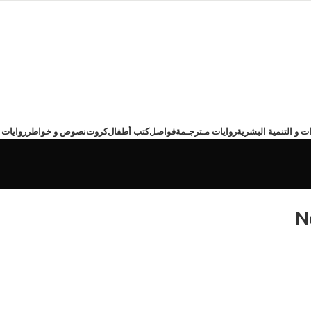
ت و التنمية البشرية
روايات مـترجـمة
فواصل
كتب أطفال
كروت
نصوص و خواطر
روايات 
N