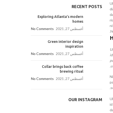
Ul
RECENT POSTS
di
da
Exploring Atlanta’s modern
ri
homes
ni
أغسطس 27, 2021
No Comments
h
H
Green interior design
inspiration
Ul
أغسطس 27, 2021
No Comments
id
pu
u
Collar brings back coffee
brewing ritual
Ni
أغسطس 27, 2021
No Comments
pa
s
Ul
OUR INSTAGRAM
id
da