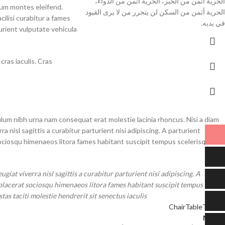
الحرية أثمن من الخبز، الحرية أثمن من الدواء،
dum montes eleifend.
الحرية أثمن من السكن لن يتحرر من لا يرى القيود
lisi curabitur a fames
في يديه.
urient vulputate vehicula
ras iaculis. Cras
ulum nibh urna nam consequat erat molestie lacinia rhoncus. Nisi a diam
nisl sagittis a curabitur parturient nisi adipiscing. A parturient
 sociosqu himenaeos litora fames habitant suscipit tempus scelerisque
iat viverra nisl sagittis a curabitur parturient nisi adipiscing. A
 placerat sociosqu himenaeos litora fames habitant suscipit tempus
s taciti molestie hendrerit sit senectus iaculis.
Chair
Table
Trends
Newer