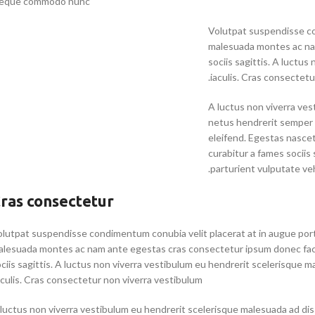
eque commodo nunc.
Volutpat suspendisse co
malesuada montes ac nam
sociis sagittis. A luctu
iaculis. Cras consectetu
A luctus non viverra ves
netus hendrerit semper 
eleifend. Egestas nasce
curabitur a fames socii
parturient vulputate veh
ras consectetur
lutpat suspendisse condimentum conubia velit placerat at in augue port
lesuada montes ac nam ante egestas cras consectetur ipsum donec facil
ciis sagittis. A luctus non viverra vestibulum eu hendrerit scelerisque m
aculis. Cras consectetur non viverra vestibulum.
luctus non viverra vestibulum eu hendrerit scelerisque malesuada ad dis 