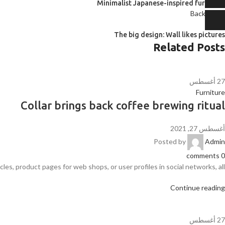
Minimalist Japanese-inspired furniture
Back to list
Older
The big design: Wall likes pictures
Related Posts
27
أغسطس
Furniture
Collar brings back coffee brewing ritual
أغسطس 27, 2021
Posted by
Admin
comments
0
les, product pages for web shops, or user profiles in social networks, all
Continue reading
27
أغسطس