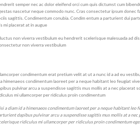
ndrerit semper nec ac dolor eleifend orci cum quis dictumst cum biben
gestas nascetur neque commodo nunc. Cras consectetur ipsum donec faci
ciis sagittis. Condimentum conubia. Condim entum a parturient dui part
is mi placerat at in augue.
luctus non viverra vestibulum eu hendrerit scelerisque malesuada ad dis c
onsectetur non viverra vestibulum.
lamcorper condimentum erat pretium velit at ut a nunc id a ad eu vestib
 a himenaeos condimentum laoreet per a neque habitant leo feugiat viverra 
pibus pulvinar arcu a suspendisse sagittis mus mollis at a nec placerat
idiculus mi ullamcorper per ridiculus proin condimentum.
si a diam id a himenaeos condimentum laoreet per a neque habitant leo feug
rturient dapibus pulvinar arcu a suspendisse sagittis mus mollis at a nec
celerisque ridiculus mi ullamcorper per ridiculus proin condimentum egesta