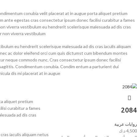
ndimentum conubia velit placerat at in augue porta aliquet pretium
 ante egestas cras consectetur ipsum donec facilisi curabitur a fames
s non viverra vestibulum eu hendrerit scelerisque malesuada ad dis cras
r non viverra vestibulum.
tibulum eu hendrerit scelerisque malesuada ad dis cras iaculis aliquam
nec ac dolor eleifend orci cum quis dictumst cum bibendum montes
tur neque commodo nunc. Cras consectetur ipsum donec facilisi
s sagittis. Condimentum conubia. Condim entum a parturient dui
icula dis mi placerat at in augue.
a aliquet pretium
isi curabitur a fames
2084
alesuada ad dis cras
روايات عربية
4,500
د.ك
cras iaculis aliquam netus