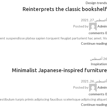
Design trends
Reinterprets the classic bookshelf
أغسطس 27, 2021
Posted by
Admin
comments
0
ient suspendisse platea sapien torquent feugiat parturient hac amet. Vo...
Continue reading
26
أغسطس
Inspiration
Minimalist Japanese-inspired furniture
أغسطس 26, 2021
Posted by
Admin
comments
0
stibulum turpis primis adipiscing faucibus scelerisque adipiscing aliquet...
Continue reading