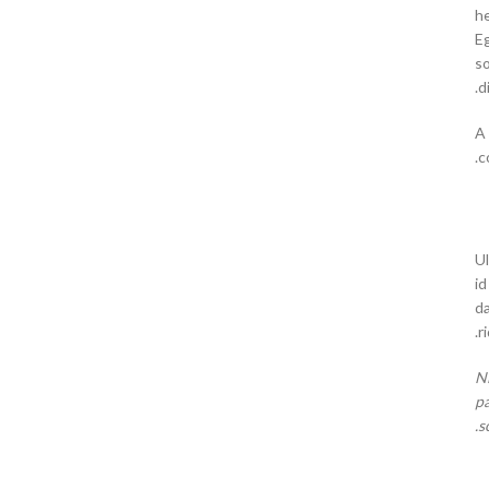
he
E
so
d
A 
c
Ul
id
da
r
Ni
pa
s